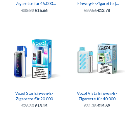
Zigarette für 45.000
Einweg-E-Zigarette |
Züge | Einstellbarer Eis-
40K Premium
€
33.32
€
16.66
€
27.56
€
13.78
und Nikotingehalt |
wiederaufladbare Vozol
Wiederaufladbare Vape-
Vape Box
Box mit LED-Anzeige
Ursprünglicher
Aktueller
Ursprünglicher
Aktueller
Preis
Preis
Preis
Preis
war:
ist:
war:
ist:
€26.30
€13.15.
€31.38
€15.69.
Vozol Star Einweg-E-
Vozol Vista Einweg-E-
Zigarette für 20.000
Zigarette für 40.000
Züge |
Züge | 40K Rotations-E-
€
26.30
€
13.15
€
31.38
€
15.69
Wiederaufladbarer Vozol
Zigarette
Vape Pen (20.000 Züge)