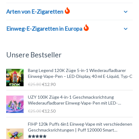
Arten von E-Zigaretten
Einweg-E-Zigaretten in Europa
Unsere Bestseller
D
D
Bang Legend 120K Züge 5-in-1 Wiederaufladbarer
e
e
Einweg-Vape-Pen – LED-Display, 40 ml E-Liquid, Typ-C
r
r
€
25.80
€
12.90
u
a
r
k
D
D
UZY 100K Züge 4-in-1 Geschmacksrichtung
s
t
e
e
Wiederaufladbarer Einweg-Vape-Pen mit LED-
p
u
r
r
Anzeige | Intelligenter Vape für große Züge
€
25.00
€
12.50
r
e
u
a
ü
l
r
k
D
D
FIHP 120k Puffs 6in1 Einweg-Vape mit verschiedenen
n
l
s
t
e
e
Geschmacksrichtungen | Puff 120000 Smart
g
e
p
u
r
r
Wiederaufladbarer Vape Pen mit 6 E-Liquid-Tanks