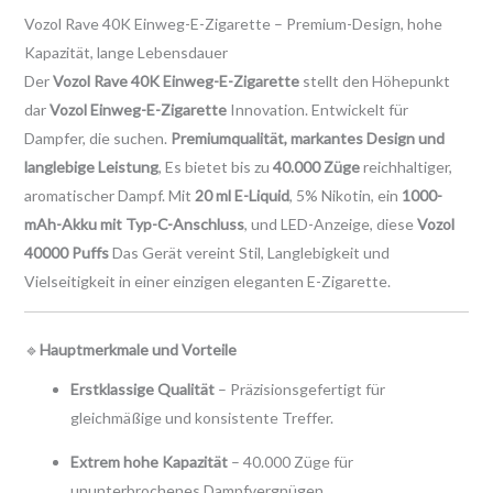
Vozol Rave 40K Einweg-E-Zigarette – Premium-Design, hohe
Kapazität, lange Lebensdauer
Der
Vozol Rave 40K Einweg-E-Zigarette
stellt den Höhepunkt
dar
Vozol Einweg-E-Zigarette
Innovation. Entwickelt für
Dampfer, die suchen.
Premiumqualität, markantes Design und
langlebige Leistung
, Es bietet bis zu
40.000 Züge
reichhaltiger,
aromatischer Dampf. Mit
20 ml E-Liquid
, 5% Nikotin, ein
1000-
mAh-Akku mit Typ-C-Anschluss
, und LED-Anzeige, diese
Vozol
40000 Puffs
Das Gerät vereint Stil, Langlebigkeit und
Vielseitigkeit in einer einzigen eleganten E-Zigarette.
🔹
Hauptmerkmale und Vorteile
Erstklassige Qualität
– Präzisionsgefertigt für
gleichmäßige und konsistente Treffer.
Extrem hohe Kapazität
– 40.000 Züge für
ununterbrochenes Dampfvergnügen.