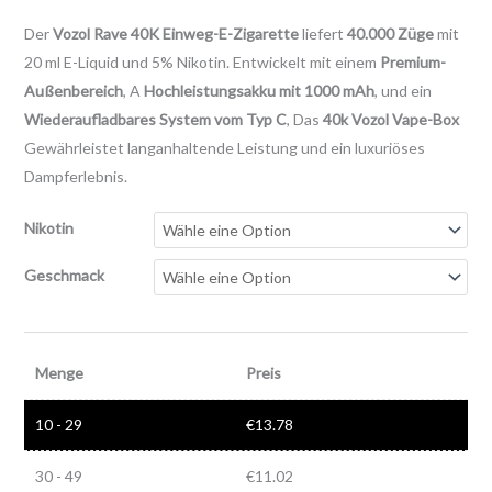
Der
Vozol Rave 40K Einweg-E-Zigarette
liefert
40.000 Züge
mit
20 ml E-Liquid und 5% Nikotin. Entwickelt mit einem
Premium-
Außenbereich
, A
Hochleistungsakku mit 1000 mAh
, und ein
Wiederaufladbares System vom Typ C
, Das
40k Vozol Vape-Box
Gewährleistet langanhaltende Leistung und ein luxuriöses
Dampferlebnis.
Nikotin
Geschmack
Menge
Preis
10 - 29
€
13.78
30 - 49
€
11.02