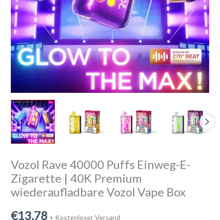
Premium
Rechargeable
Vozol
Vape
Box
Menge
Vozol Rave 40000 Puffs Einweg-E-
Zigarette | 40K Premium
wiederaufladbare Vozol Vape Box
€
13.78
+ Kostenloser Versand