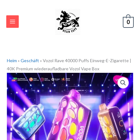
Zum
Inhalt
springen
0
Heim
»
Geschäft
»
Vozol Rave 40000 Puffs Einweg-E-Zigarette |
40K Premium wiederaufladbare Vozol Vape Box
Vozol
Rave
40000
Puffs
Disposable
Vape
|
40K